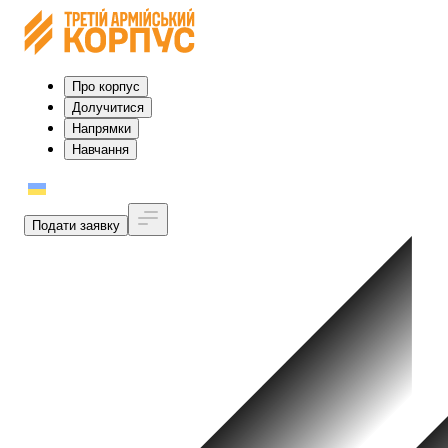
Про корпус
Долучитися
Напрямки
Навчання
УКР
Подати заявку